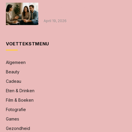
Relatietherapie: samen werken aan een
betere verbinding
April 19, 2026
VOETTEKSTMENU
Algemeen
Beauty
Cadeau
Eten & Drinken
Film & Boeken
Fotografie
Games
Gezondheid