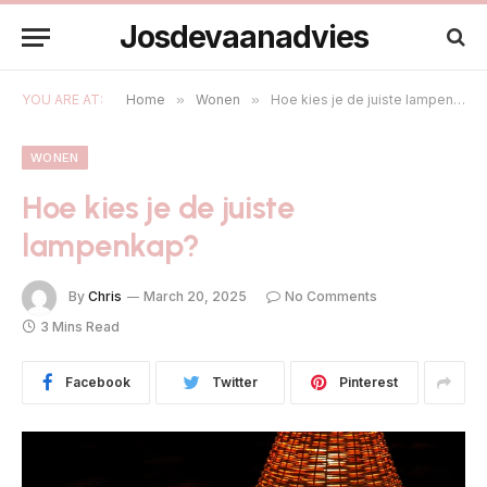
Josdevaanadvies
YOU ARE AT:
Home
»
Wonen
»
Hoe kies je de juiste lampenkap?
WONEN
Hoe kies je de juiste
lampenkap?
By
Chris
March 20, 2025
No Comments
3 Mins Read
Facebook
Twitter
Pinterest