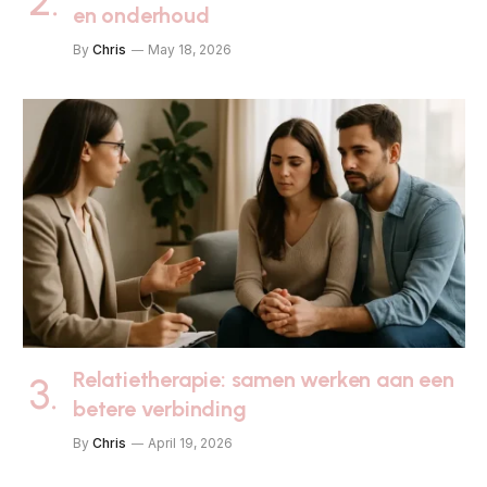
en onderhoud
By
Chris
May 18, 2026
Relatietherapie: samen werken aan een
betere verbinding
By
Chris
April 19, 2026