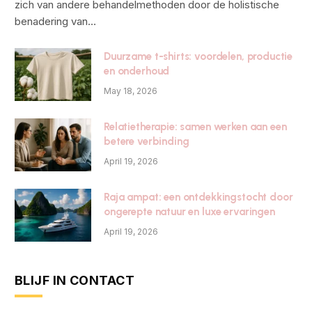
zich van andere behandelmethoden door de holistische
benadering van…
Duurzame t-shirts: voordelen, productie
en onderhoud
May 18, 2026
Relatietherapie: samen werken aan een
betere verbinding
April 19, 2026
Raja ampat: een ontdekkingstocht door
ongerepte natuur en luxe ervaringen
April 19, 2026
BLIJF IN CONTACT