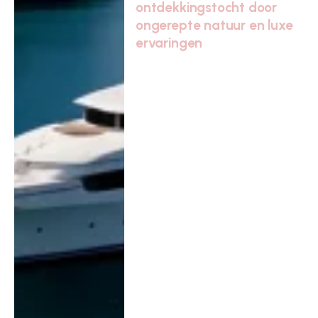
ontdekkingstocht door
ongerepte natuur en luxe
ervaringen