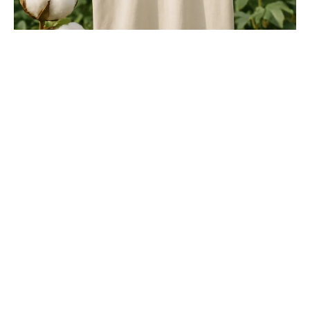
Duurzame t-shirts: voordelen, productie en
onderhoud
By
Chris
May 18, 2026