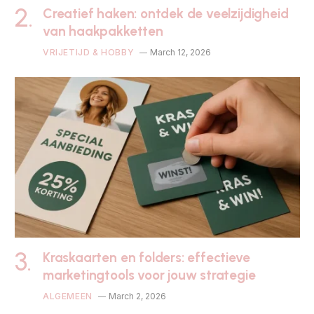
Creatief haken: ontdek de veelzijdigheid
van haakpakketten
VRIJETIJD & HOBBY
March 12, 2026
Kraskaarten en folders: effectieve
marketingtools voor jouw strategie
ALGEMEEN
March 2, 2026