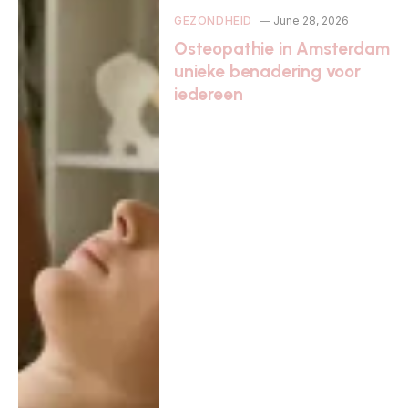
GEZONDHEID
June 28, 2026
Osteopathie in Amsterdam
unieke benadering voor
iedereen