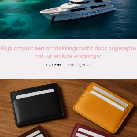
Raja ampat: een ontdekkingstocht door ongerepte
natuur en luxe ervaringen
By
Chris
April 19, 2026