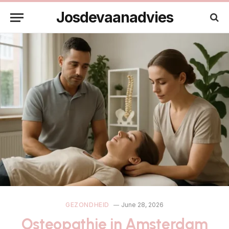
Josdevaanadvies
GEZONDHEID
June 28, 2026
Osteopathie in Amsterdam