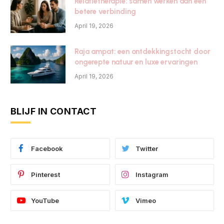
Relatietherapie: samen werken aan een
betere verbinding
April 19, 2026
Raja ampat: een ontdekkingstocht door
ongerepte natuur en luxe ervaringen
April 19, 2026
BLIJF IN CONTACT
Facebook
Twitter
Pinterest
Instagram
YouTube
Vimeo