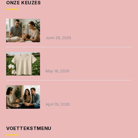
ONZE KEUZES
Osteopathie in Amsterdam unieke
benadering voor iedereen
June 28, 2026
Duurzame t-shirts: voordelen, productie
en onderhoud
May 18, 2026
Relatietherapie: samen werken aan een
betere verbinding
April 19, 2026
VOETTEKSTMENU