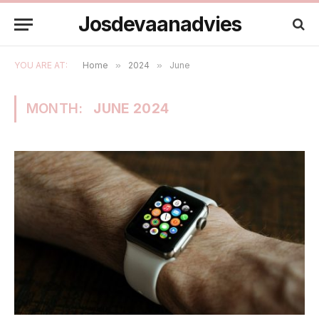
Josdevaanadvies
YOU ARE AT:
Home
»
2024
»
June
MONTH:
JUNE 2024