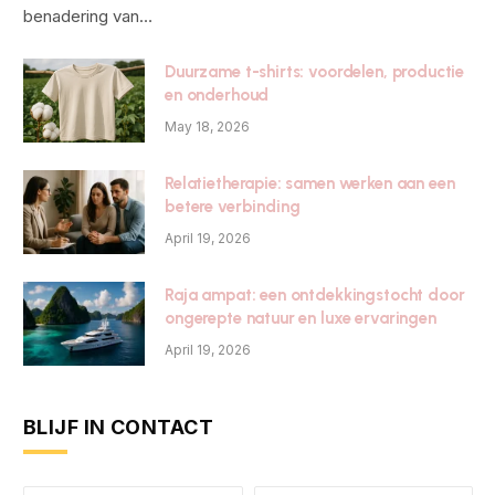
benadering van…
Duurzame t-shirts: voordelen, productie
en onderhoud
May 18, 2026
Relatietherapie: samen werken aan een
betere verbinding
April 19, 2026
Raja ampat: een ontdekkingstocht door
ongerepte natuur en luxe ervaringen
April 19, 2026
BLIJF IN CONTACT