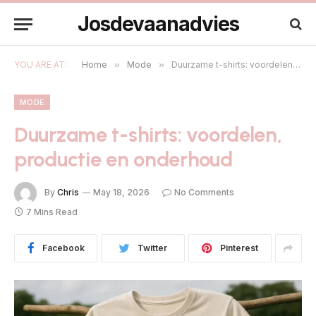
Josdevaanadvies
YOU ARE AT:
Home
»
Mode
»
Duurzame t-shirts: voordelen, productie en onderhoud
MODE
Duurzame t-shirts: voordelen,
productie en onderhoud
By
Chris
May 18, 2026
No Comments
7 Mins Read
Facebook
Twitter
Pinterest