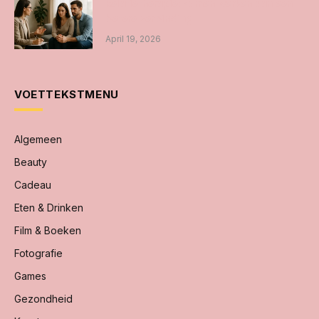
Relatietherapie: samen werken aan een
betere verbinding
April 19, 2026
VOETTEKSTMENU
Algemeen
Beauty
Cadeau
Eten & Drinken
Film & Boeken
Fotografie
Games
Gezondheid