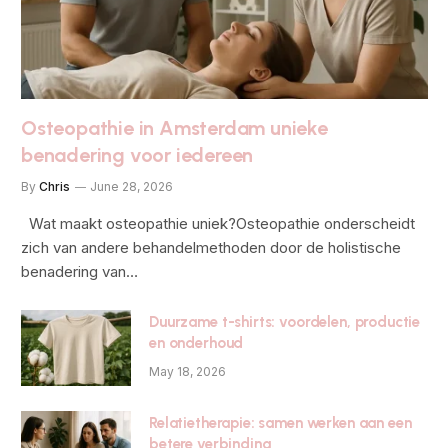
Osteopathie in Amsterdam unieke
benadering voor iedereen
By
Chris
June 28, 2026
Wat maakt osteopathie uniek?Osteopathie onderscheidt
zich van andere behandelmethoden door de holistische
benadering van…
Duurzame t-shirts: voordelen, productie
en onderhoud
May 18, 2026
Relatietherapie: samen werken aan een
betere verbinding