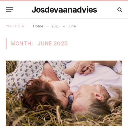
Josdevaanadvies
YOU ARE AT:
Home
»
2025
»
June
MONTH:
JUNE 2025