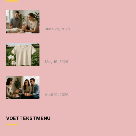
Osteopathie in Amsterdam unieke
benadering voor iedereen
June 28, 2026
Duurzame t-shirts: voordelen, productie
en onderhoud
May 18, 2026
Relatietherapie: samen werken aan een
betere verbinding
April 19, 2026
VOETTEKSTMENU