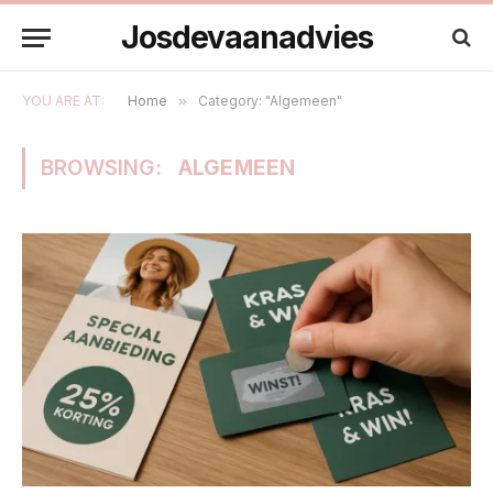
Josdevaanadvies
YOU ARE AT:
Home
»
Category: "Algemeen"
BROWSING:
ALGEMEEN