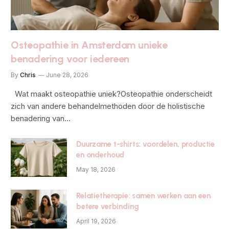
Osteopathie in Amsterdam unieke
benadering voor iedereen
By
Chris
June 28, 2026
Wat maakt osteopathie uniek?Osteopathie onderscheidt
zich van andere behandelmethoden door de holistische
benadering van…
Duurzame t-shirts: voordelen, productie
en onderhoud
May 18, 2026
Relatietherapie: samen werken aan een
betere verbinding
April 19, 2026