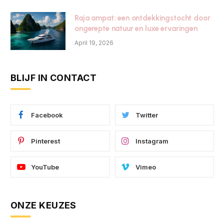
Raja ampat: een ontdekkingstocht door
ongerepte natuur en luxe ervaringen
April 19, 2026
BLIJF IN CONTACT
Facebook
Twitter
Pinterest
Instagram
YouTube
Vimeo
ONZE KEUZES