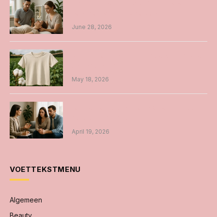
Osteopathie in Amsterdam unieke
benadering voor iedereen
June 28, 2026
Duurzame t-shirts: voordelen, productie
en onderhoud
May 18, 2026
Relatietherapie: samen werken aan een
betere verbinding
April 19, 2026
VOETTEKSTMENU
Algemeen
Beauty