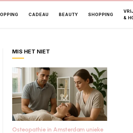
VRI
OPPING
CADEAU
BEAUTY
SHOPPING
& H
MIS HET NIET
Osteopathie in Amsterdam unieke