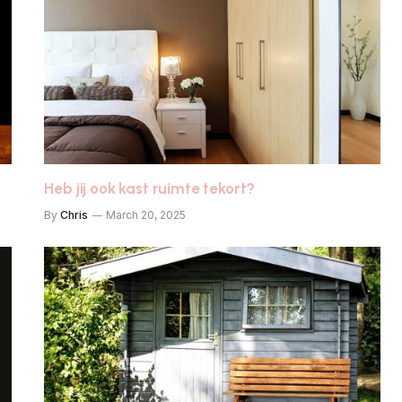
Heb jij ook kast ruimte tekort?
By
Chris
March 20, 2025