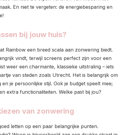
w smaak. En niet te vergeten: de energiebesparing en
e!
ssen bij jouw huis?
dat Rainbow een breed scala aan zonwering biedt.
langrijk vindt, terwijl screens perfect zijn voor een
t weer een charmante, klassieke uitstraling – iets
hartje van steden zoals Utrecht. Het is belangrijk om
en je persoonlijke stijl. Ook je budget speelt mee;
n extra functionaliteiten. Welke past bij jou?
 kiezen van zonwering
goed letten op een paar belangrijke punten.
dig? Woon je bijvoorbeeld aan een drukke straat in