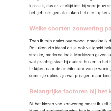
klassiek, dus er zit altijd iets bij voor jou
het gebruiksgemak maken het een topkeuz
Welke soorten zonwering pa
Toen ik mijn opties overwoog, ontdekte ik 
Rolluiken zijn ideaal als je ook veiligheid be
strakke, moderne look. Markiezen geven juis
wat prachtig staat bij oudere huizen in het 
te kijken naar de architectuur van je woning 
sommige opties zijn wat prijziger, maar biede
Belangrijke factoren bij het
Bij het kiezen van zonwering moest ik zelf 
Hoeveel zonbescherming heb je eigenlijk no