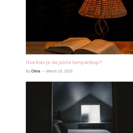
Hoe kies je de juiste lampenkap?
By
Chris
March 20, 2025