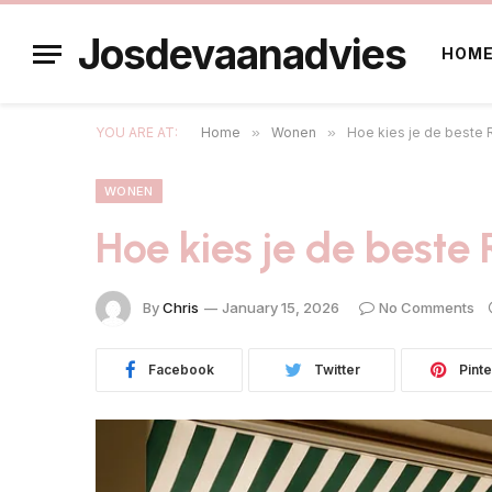
Josdevaanadvies
HOM
YOU ARE AT:
Home
»
Wonen
»
Hoe kies je de beste
WONEN
Hoe kies je de best
By
Chris
January 15, 2026
No Comments
Facebook
Twitter
Pinte