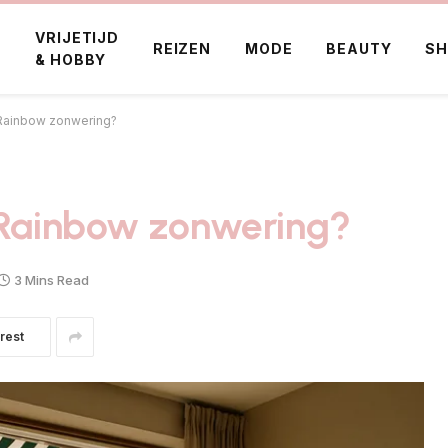
VRIJETIJD
E
REIZEN
MODE
BEAUTY
SH
& HOBBY
 Rainbow zonwering?
e Rainbow zonwering?
3 Mins Read
rest