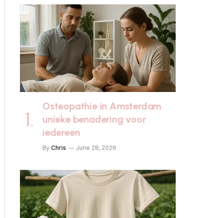
Osteopathie in Amsterdam
unieke benadering voor
iedereen
By
Chris
June 28, 2026