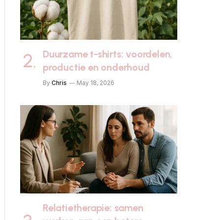
Duurzame t-shirts: voordelen,
productie en onderhoud
By
Chris
May 18, 2026
Relatietherapie: samen