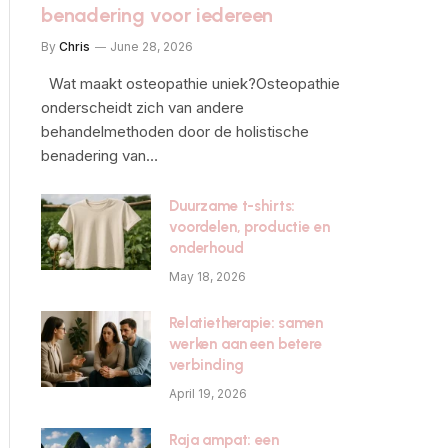
benadering voor iedereen
By
Chris
June 28, 2026
Wat maakt osteopathie uniek?Osteopathie
onderscheidt zich van andere
behandelmethoden door de holistische
benadering van…
Duurzame t-shirts:
voordelen, productie en
onderhoud
May 18, 2026
Relatietherapie: samen
werken aan een betere
verbinding
April 19, 2026
Raja ampat: een