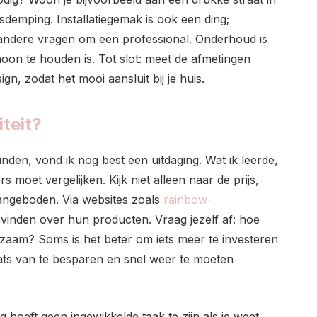
sdemping. Installatiegemak is ook een ding;
, andere vragen om een professional. Onderhoud is
choon te houden is. Tot slot: meet de afmetingen
n, zodat het mooi aansluit bij je huis.
iteit?
inden, vond ik nog best een uitdaging. Wat ik leerde,
s moet vergelijken. Kijk niet alleen naar de prijs,
angeboden. Via websites zoals
rainbow-
 vinden over hun producten. Vraag jezelf af: hoe
zaam? Soms is het beter om iets meer te investeren
ats van te besparen en snel weer te moeten
hoeft geen ingewikkelde taak te zijn als je weet