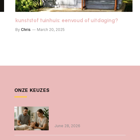
kunststof tuinhuis: eenvoud of uitdaging?
By
Chris
March 20, 2025
ONZE KEUZES
Osteopathie in Amsterdam
unieke benadering voor iedereen
June 28, 2026