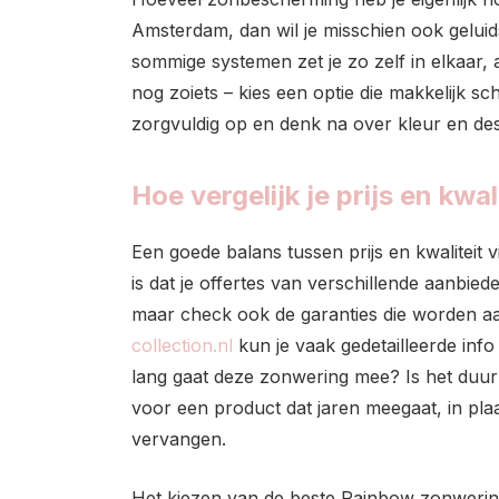
Amsterdam, dan wil je misschien ook geluid
sommige systemen zet je zo zelf in elkaar
nog zoiets – kies een optie die makkelijk s
zorgvuldig op en denk na over kleur en desig
Hoe vergelijk je prijs en kwal
Een goede balans tussen prijs en kwaliteit v
is dat je offertes van verschillende aanbieder
maar check ook de garanties die worden a
collection.nl
kun je vaak gedetailleerde info
lang gaat deze zonwering mee? Is het duur
voor een product dat jaren meegaat, in pla
vervangen.
Het kiezen van de beste Rainbow zonwering 