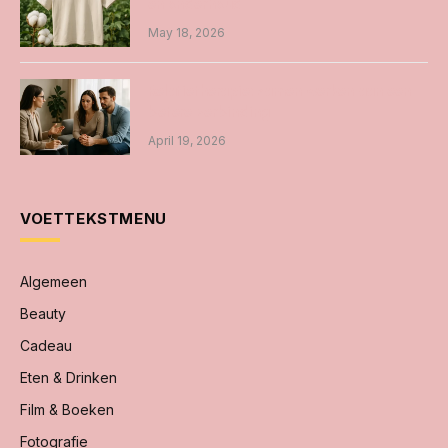
en onderhoud
May 18, 2026
Relatietherapie: samen werken aan een
betere verbinding
April 19, 2026
VOETTEKSTMENU
Algemeen
Beauty
Cadeau
Eten & Drinken
Film & Boeken
Fotografie