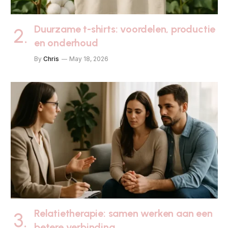
Duurzame t-shirts: voordelen, productie
en onderhoud
By
Chris
May 18, 2026
Relatietherapie: samen werken aan een
betere verbinding