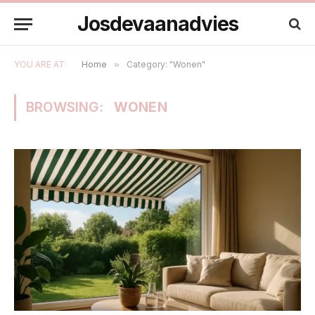
Josdevaanadvies
YOU ARE AT:
Home
»
Category: "Wonen"
BROWSING:
WONEN