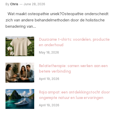
By
Chris
June 28, 2026
Wat maakt osteopathie uniek?Osteopathie onderscheidt
zich van andere behandelmethoden door de holistische
benadering van…
Duurzame t-shirts: voordelen, productie
en onderhoud
May 18, 2026
Relatietherapie: samen werken aan een
betere verbinding
April 19, 2026
Raja ampat: een ontdekkingstocht door
ongerepte natuur en luxe ervaringen
April 19, 2026