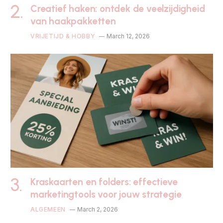
Creatief haken: ontdek de veelzijdigheid
van haakpakketten
VRIJETIJD & HOBBY
March 12, 2026
Kraskaarten en folders: effectieve
marketingtools voor jouw strategie
ALGEMEEN
March 2, 2026