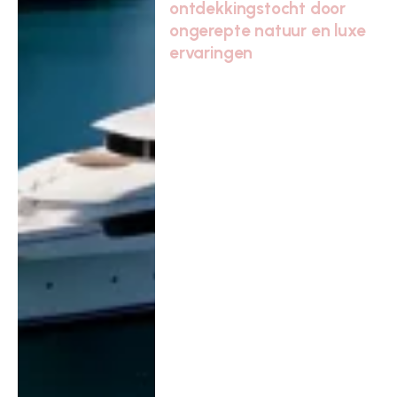
ontdekkingstocht door
ongerepte natuur en luxe
ervaringen