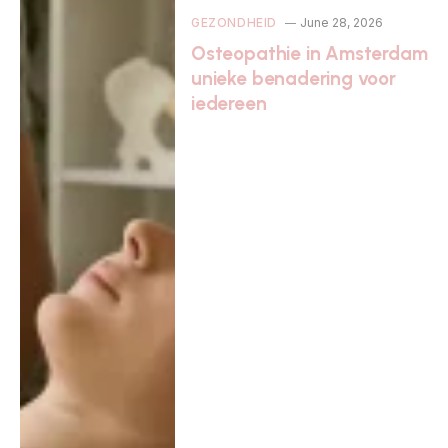
GEZONDHEID
June 28, 2026
Osteopathie in Amsterdam
unieke benadering voor
iedereen