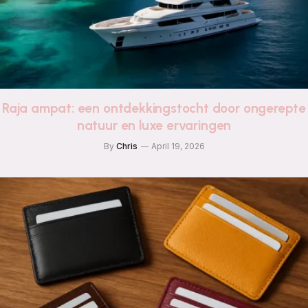
Raja ampat: een ontdekkingstocht door ongerepte
natuur en luxe ervaringen
By
Chris
April 19, 2026