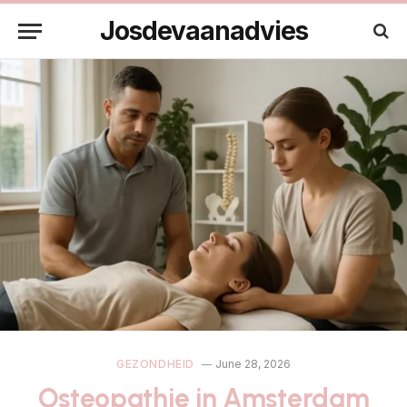
Josdevaanadvies
GEZONDHEID
June 28, 2026
Osteopathie in Amsterdam