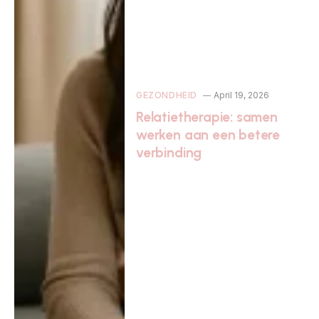
GEZONDHEID
April 19, 2026
Relatietherapie: samen
werken aan een betere
verbinding