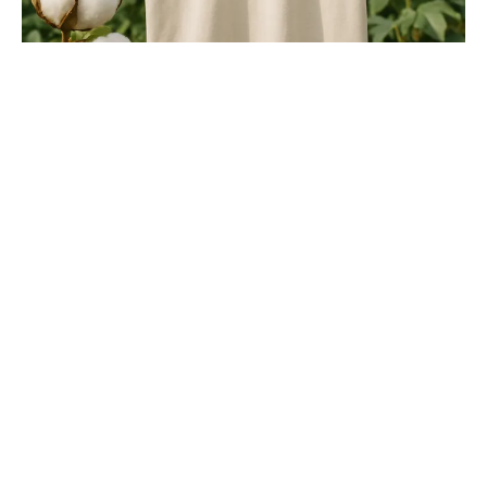
Duurzame t-shirts: voordelen, productie en
onderhoud
By
Chris
May 18, 2026