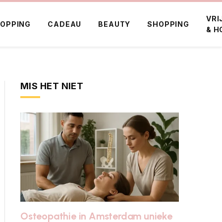
VRI
OPPING
CADEAU
BEAUTY
SHOPPING
& H
MIS HET NIET
Osteopathie in Amsterdam unieke