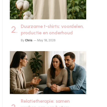
Duurzame t-shirts: voordelen,
productie en onderhoud
By
Chris
May 18, 2026
Relatietherapie: samen