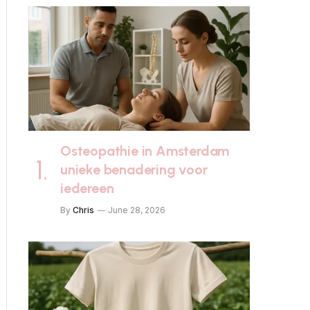
Osteopathie in Amsterdam
unieke benadering voor
iedereen
By
Chris
June 28, 2026