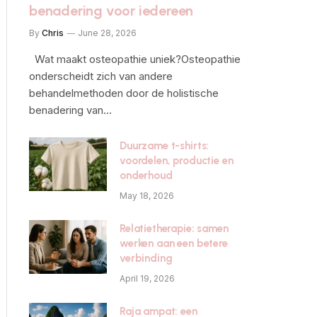
benadering voor iedereen
By
Chris
June 28, 2026
Wat maakt osteopathie uniek?Osteopathie
onderscheidt zich van andere
behandelmethoden door de holistische
benadering van…
Duurzame t-shirts:
voordelen, productie en
onderhoud
May 18, 2026
Relatietherapie: samen
werken aan een betere
verbinding
April 19, 2026
Raja ampat: een