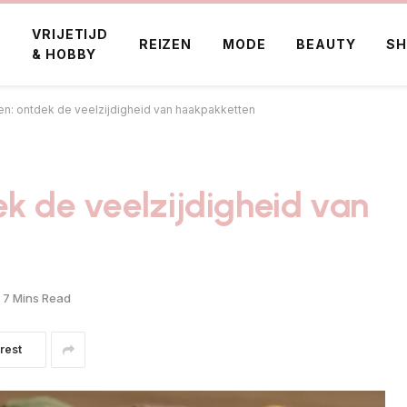
VRIJETIJD
E
REIZEN
MODE
BEAUTY
SH
& HOBBY
en: ontdek de veelzijdigheid van haakpakketten
ek de veelzijdigheid van
7 Mins Read
rest