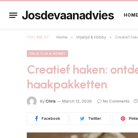
Josdevaanadvies
HOM
YOU ARE AT:
Home
»
Vrijetijd & Hobby
»
Creatief hak
VRIJETIJD & HOBBY
Creatief haken: ontd
haakpakketten
By
Chris
March 12, 2026
No Comments
Facebook
Twitter
Pinte