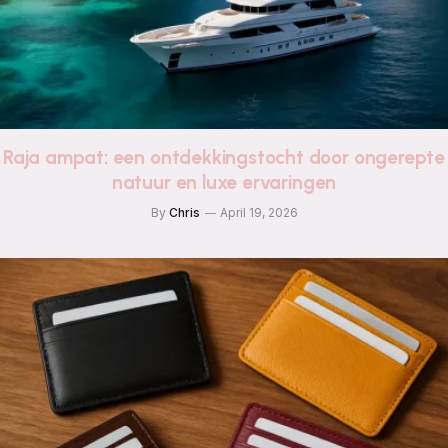
Raja ampat: een ontdekkingstocht door ongerepte
natuur en luxe ervaringen
By
Chris
April 19, 2026