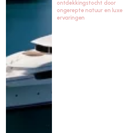
ontdekkingstocht door
ongerepte natuur en luxe
ervaringen