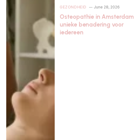
GEZONDHEID
June 28, 2026
Osteopathie in Amsterdam
unieke benadering voor
iedereen