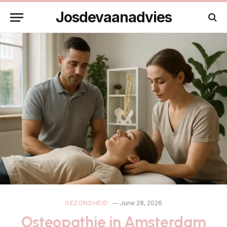
Josdevaanadvies
GEZONDHEID
June 28, 2026
Osteopathie in Amsterdam