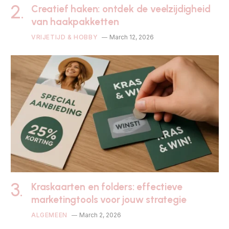
Creatief haken: ontdek de veelzijdigheid
van haakpakketten
VRIJETIJD & HOBBY
March 12, 2026
Kraskaarten en folders: effectieve
marketingtools voor jouw strategie
ALGEMEEN
March 2, 2026