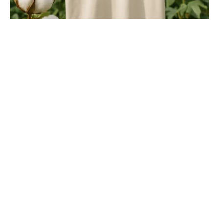
Duurzame t-shirts: voordelen, productie en
onderhoud
By
Chris
May 18, 2026