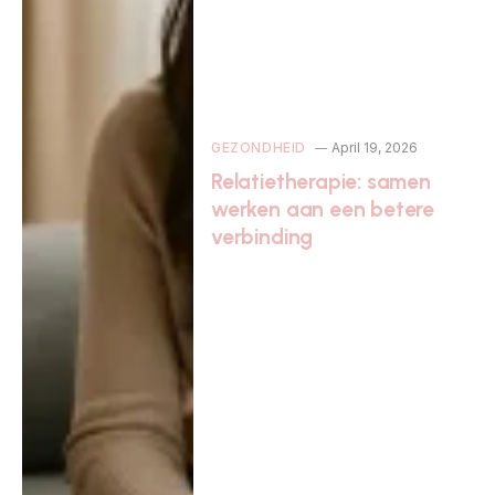
GEZONDHEID
April 19, 2026
Relatietherapie: samen
werken aan een betere
verbinding