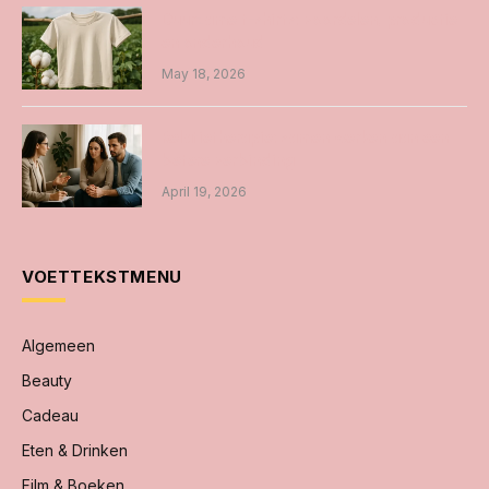
Duurzame t-shirts: voordelen, productie
en onderhoud
May 18, 2026
Relatietherapie: samen werken aan een
betere verbinding
April 19, 2026
VOETTEKSTMENU
Algemeen
Beauty
Cadeau
Eten & Drinken
Film & Boeken