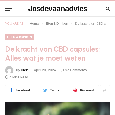
Josdevaanadvies
YOU ARE AT:
Home
»
Eten & Drinken
»
De kracht van CBD capsules: Alles wat je moet weten
ETEN & DRINKEN
De kracht van CBD capsules:
Alles wat je moet weten
By
Chris
April 20, 2024
No Comments
4 Mins Read
Facebook
Twitter
Pinterest