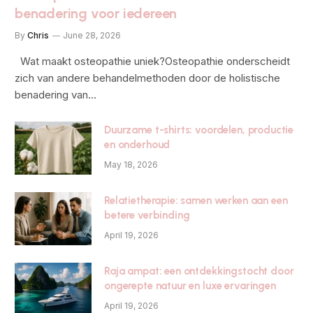
benadering voor iedereen
By
Chris
June 28, 2026
Wat maakt osteopathie uniek?Osteopathie onderscheidt
zich van andere behandelmethoden door de holistische
benadering van…
Duurzame t-shirts: voordelen, productie
en onderhoud
May 18, 2026
Relatietherapie: samen werken aan een
betere verbinding
April 19, 2026
Raja ampat: een ontdekkingstocht door
ongerepte natuur en luxe ervaringen
April 19, 2026