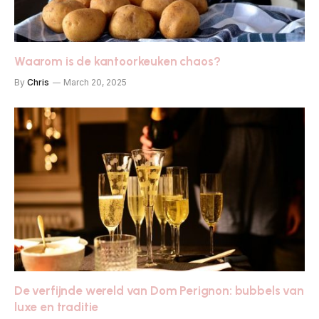
Waarom is de kantoorkeuken chaos?
By
Chris
March 20, 2025
De verfijnde wereld van Dom Perignon: bubbels van
luxe en traditie