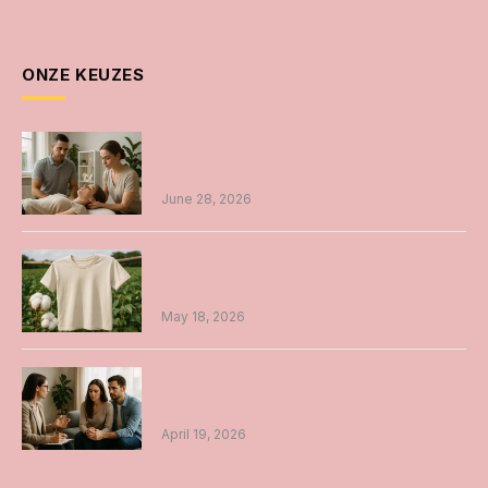
ONZE KEUZES
Osteopathie in Amsterdam unieke
benadering voor iedereen
June 28, 2026
Duurzame t-shirts: voordelen, productie
en onderhoud
May 18, 2026
Relatietherapie: samen werken aan een
betere verbinding
April 19, 2026