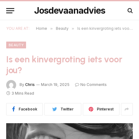
Josdevaanadvies
YOU ARE AT:
Home
»
Beauty
»
Is een kinvergroting iets voor jou?
BEAUTY
Is een kinvergroting iets voor
jou?
By
Chris
March 19, 2025
No Comments
3 Mins Read
Facebook
Twitter
Pinterest