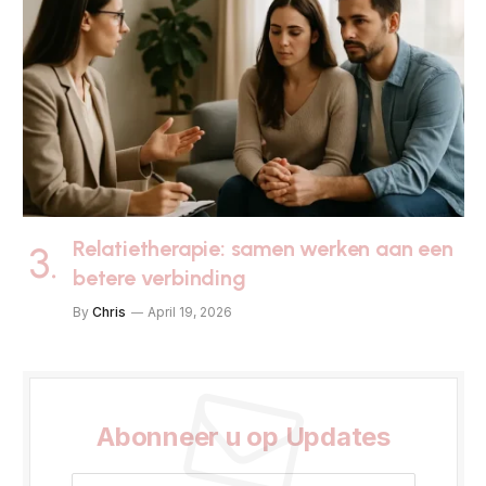
Relatietherapie: samen werken aan een
betere verbinding
By
Chris
April 19, 2026
Abonneer u op Updates