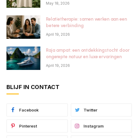
May 18, 2026
Relatietherapie: samen werken aan een
betere verbinding
April 19, 2026
Raja ampat: een ontdekkingstocht door
ongerepte natuur en luxe ervaringen
April 19, 2026
BLIJF IN CONTACT
Facebook
Twitter
Pinterest
Instagram