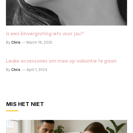
Is een kinvergroting iets voor jou?
By
Chris
March 19, 2025
Leuke accessoires om mee op vakantie te gaan
By
Chris
April 1, 2024
MIS HET NIET