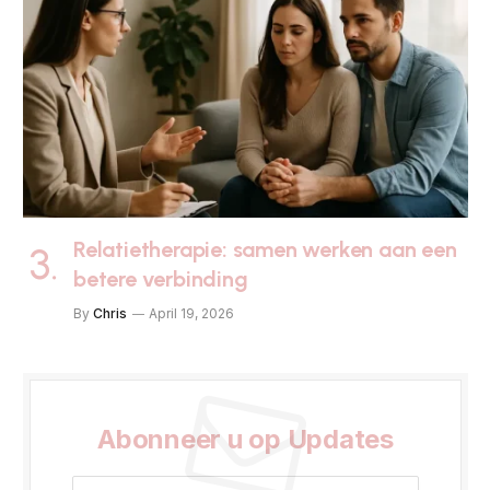
Relatietherapie: samen werken aan een
betere verbinding
By
Chris
April 19, 2026
Abonneer u op Updates