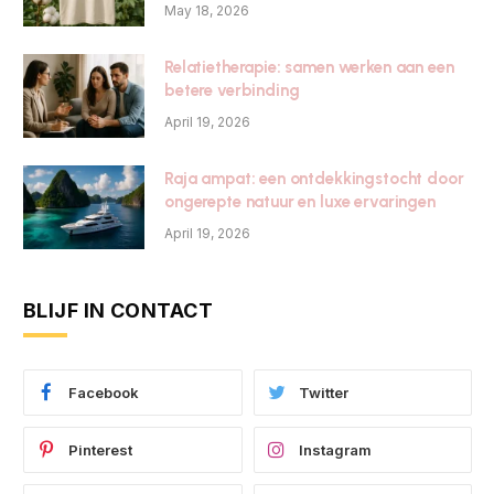
May 18, 2026
Relatietherapie: samen werken aan een
betere verbinding
April 19, 2026
Raja ampat: een ontdekkingstocht door
ongerepte natuur en luxe ervaringen
April 19, 2026
BLIJF IN CONTACT
Facebook
Twitter
Pinterest
Instagram