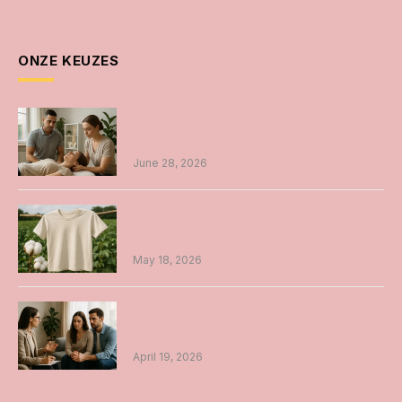
ONZE KEUZES
Osteopathie in Amsterdam unieke
benadering voor iedereen
June 28, 2026
Duurzame t-shirts: voordelen, productie
en onderhoud
May 18, 2026
Relatietherapie: samen werken aan een
betere verbinding
April 19, 2026