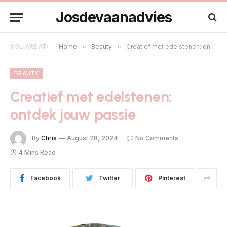
Josdevaanadvies
YOU ARE AT:
Home
»
Beauty
»
Creatief met edelstenen: ontdek jouw passie
BEAUTY
Creatief met edelstenen:
ontdek jouw passie
By
Chris
August 28, 2024
No Comments
4 Mins Read
Facebook
Twitter
Pinterest