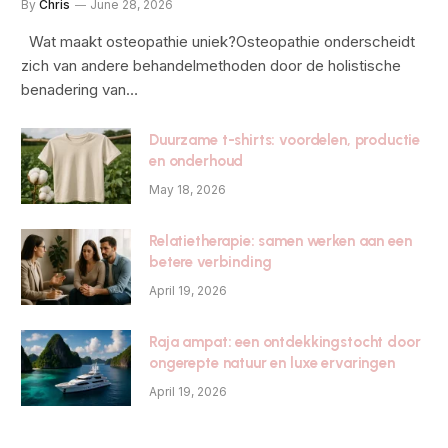
By
Chris
June 28, 2026
Wat maakt osteopathie uniek?Osteopathie onderscheidt
zich van andere behandelmethoden door de holistische
benadering van…
Duurzame t-shirts: voordelen, productie
en onderhoud
May 18, 2026
Relatietherapie: samen werken aan een
betere verbinding
April 19, 2026
Raja ampat: een ontdekkingstocht door
ongerepte natuur en luxe ervaringen
April 19, 2026