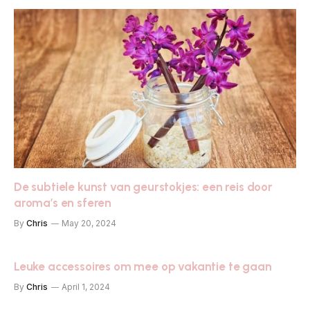
De subtiele kunst van geurstokjes: een reis door
aroma’s en sferen
By
Chris
May 20, 2024
Leuke accessoires om mee op vakantie te gaan
By
Chris
April 1, 2024