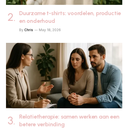
Duurzame t-shirts: voordelen, productie
en onderhoud
By
Chris
May 18, 2026
Relatietherapie: samen werken aan een
betere verbinding