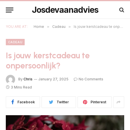
Josdevaanadvies
YOU ARE AT:
Home
»
Cadeau
»
Is jouw kerstcadeau te onpersoonlijk?
CADEAU
Is jouw kerstcadeau te
onpersoonlijk?
By
Chris
January 27, 2025
No Comments
3 Mins Read
Facebook
Twitter
Pinterest